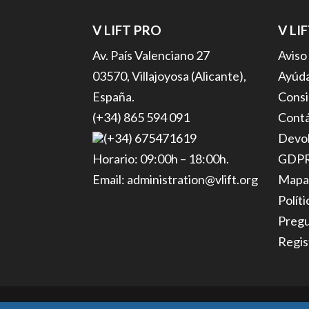
V LIFT PRO
V LI
Av. País Valenciano 27
Aviso
03570, Villajoyosa (Alicante),
Ayúda
España.
Consi
(+34) 865 594 091
Cont
(+34) 675471619
Devol
Horario: 09:00h – 18:00h.
GDP
Email: administration@vlift.org
Mapa
Polít
Pregu
Regis
© V Lift PRO International S.L.U. Website 2018.