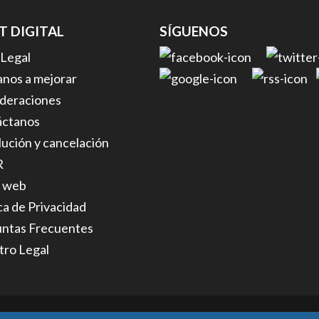
FT DIGITAL
SÍGUENOS
 Legal
nos a mejorar
deraciones
áctanos
ución y cancelación
R
 web
ica de Privacidad
ntas Frecuentes
tro Legal
 | All rights reserved.