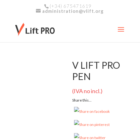
(+34) 675471619
administration@vlift.org
V LIFT PRO
PEN
(IVA no incl.)
Share this...