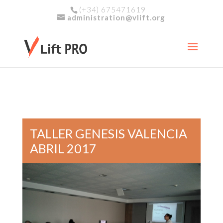
(+34) 675471619
administration@vlift.org
TALLER GENESIS VALENCIA
ABRIL 2017