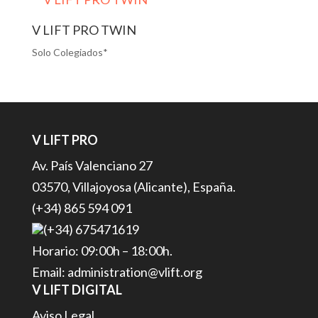
V LIFT PRO TWIN
Solo Colegiados*
V LIFT PRO
Av. País Valenciano 27
03570, Villajoyosa (Alicante), España.
(+34) 865 594 091
(+34) 675471619
Horario: 09:00h – 18:00h.
Email: administration@vlift.org
V LIFT DIGITAL
Aviso Legal