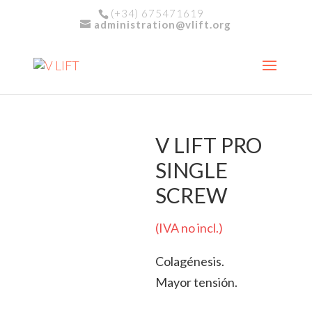
(+34) 675471619
administration@vlift.org
V LIFT PRO
SINGLE
SCREW
(IVA no incl.)
Colagénesis.
Mayor tensión.