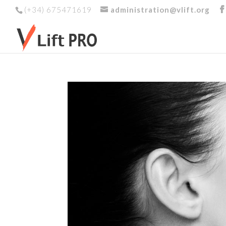
(+34) 675471619
administration@vlift.org