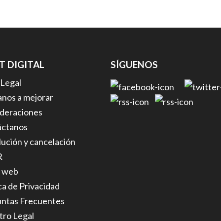
FT DIGITAL
SÍGUENOS
 Legal
nos a mejorar
deraciones
áctanos
ución y cancelación
R
 web
ica de Privacidad
ntas Frecuentes
tro Legal