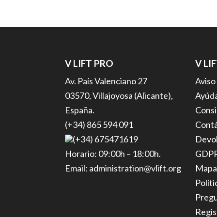
V LIFT PRO
V LI
Av. País Valenciano 27
Aviso
03570, Villajoyosa (Alicante),
Ayúda
España.
Consi
(+34) 865 594 091
Cont
(+34) 675471619
Devol
Horario: 09:00h – 18:00h.
GDP
Email: administration@vlift.org
Mapa
Polít
Pregu
Regis