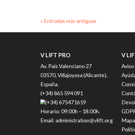
« Entradas más antiguas
V LIFT PRO
V LI
Av. País Valenciano 27
Aviso
03570, Villajoyosa (Alicante),
Ayúda
España.
Consi
(+34) 865 594 091
Cont
(+34) 675471619
Devol
Horario: 09:00h – 18:00h.
GDP
Email: administration@vlift.org
Mapa
Polít