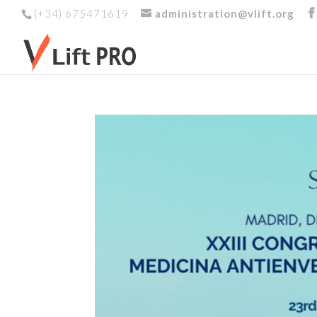
(+34) 675471619
administration@vlift.org