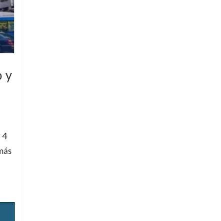
 y
 4
más