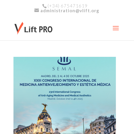
(+34) 675471619
administration@vlift.org