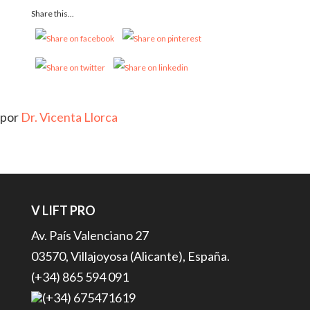
Share this...
por
Dr. Vicenta Llorca
V LIFT PRO
Av. País Valenciano 27
03570, Villajoyosa (Alicante), España.
(+34) 865 594 091
(+34) 675471619