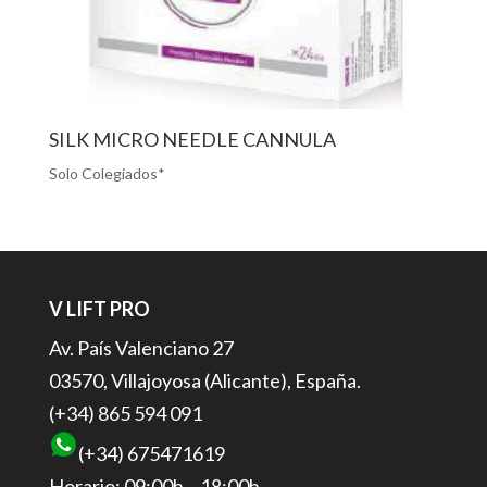
SILK MICRO NEEDLE CANNULA
Solo Colegiados*
V LIFT PRO
Av. País Valenciano 27
03570, Villajoyosa (Alicante), España.
(+34) 865 594 091
(+34) 675471619
Horario: 09:00h – 18:00h.